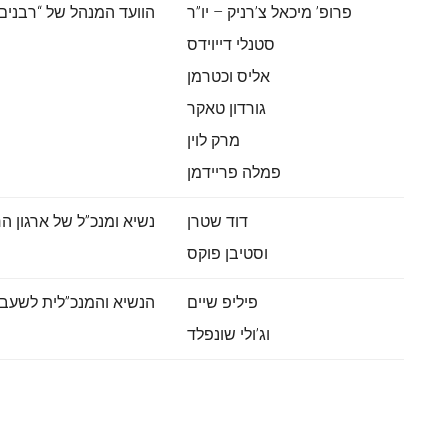
פרופ’ מיכאל צ’רניק – יו”ר
הוועד המנהל של “רבנים 
סטנלי דייוידס
אליס וכטרמן
גורדון טאקר
מרק לוין
פמלה פריידמן
דוד שטרן
נשיא ומנכ”ל של ארגון הרב
וסטיבן פוקס
פיליפ שיים
הנשיא והמנכ”לית לשעבר 
וג’ולי שונפלד