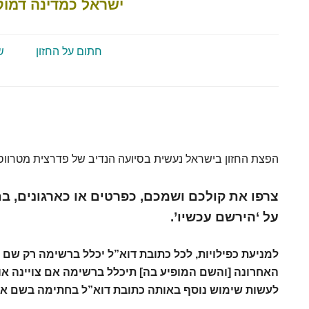
ישראל כמדינה דמוק
חתום על החזון
ש
.הפצת החזון בישראל נעשית בסיועה הנדיב של פדרצית מטרווסט ר
צרפו את קולכם ושמכם, כפרטים או כארגונים, בתמ
על ‘הירשם עכשיו’.
למניעת כפילויות, לכל כתובת דוא”ל יכלל ברשימה רק ש
האחרונה [והשם המופיע בה] תיכלל ברשימה אם צויינה או
לעשות שימוש נוסף באותה כתובת דוא”ל בחתימה בשם ארגו