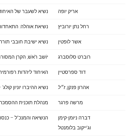
אריק יופה
נשיא לשעבר של האיחוד לי
רחל נתן יורוביץ
נשיאת אוהלה: התאחדות 
אשר לופטין
נשיא ישיבת חובבי תורה [YCT
רוברט סלוסברג
יוֹשב רֹאשׁ, הקרן המסור
דוד ספרסטיין
האיחוד ליהדות רפורמית
אהרון פנקן,
ז״ל
נשיא ההיברו יוניון קולג’
מרשה פרגר
מנהלת תוכנית ההסמכה של
דברה ניומן-קימן
הנשיאה והמנכ”ל – כנסת 
וג’ייקוב בלומנטל