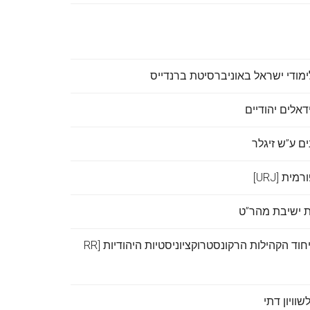
מודי ישראל באוניברסיטת ברנדייס
דאלים יהודיים
ם ע”ש זיגלר
ת [URJ]
 ישיבת מהר”ט
נשיאת המכון לרבנים ואיחוד הקהילות הרקונסטרוקציוניסטיות היהודיות [RR
שוויון דתי