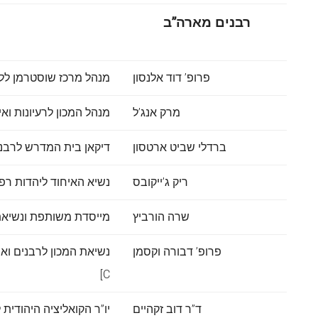
רבנים מארה”ב
פרופ’ דוד אלנסון
מנהל מרכז שוסטרמן ללי
מרק אנג’ל
מנהל המכון לרעיונות ואי
ברדלי שביט ארטסון
דיקאן בית המדרש לרבני
ריק ג’ייקובס
נשיא האיחוד ליהדות רפורמי
שרה הורביץ
מייסדת משותפת ונשיאת
פרופ’ דבורה וקסמן
C]
ד”ר דוב זקהיים
יו”ר הקואליציה היהודית ל