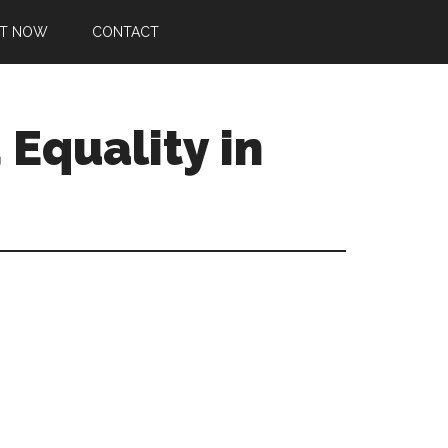
T NOW
CONTACT
Equality in
Primary
Sidebar